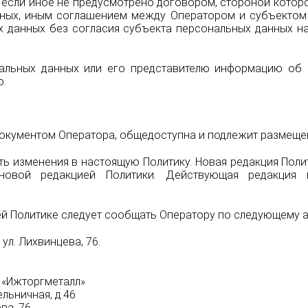
если иное не предусмотрено договором, стороной которо
нных, иным соглашением между Оператором и субъектом
х данных без согласия субъекта персональных данных н
альных данных или его представителю информацию об
о.
 документом Оператора, общедоступна и подлежит размещ
ить изменения в настоящую Политику. Новая редакция Поли
новой редакцией Политики. Действующая редакция в
ей Политике следует сообщать Оператору по следующему 
 ул. Лихвинцева, 76.
 «Ижторгметалл»
ельничная, д.46
ва, 76