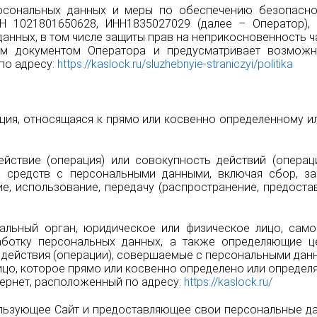
ерсональных данных и меры по обеспечению безопасно
Н 1021801650628, ИНН1835027029 (далее – Оператор)
анных, в том числе защиты прав на неприкосновенность ч
ым документом Оператора и предусматривает возмож
по адресу:
https://kaslock.ru/sluzhebnyie-straniczyi/politika
ия, относящаяся к прямо или косвенно определенному и
йствие (операция) или совокупность действий (операц
 средств с персональными данными, включая сбор, зап
ие, использование, передачу (распространение, предостав
альный орган, юридическое или физическое лицо, сам
ботку персональных данных, а также определяющие ц
 действия (операции), совершаемые с персональными дан
ицо, которое прямо или косвенно определено или опреде
тернет, расположенный по адресу:
https://kaslock.ru/
ользующее Сайт и предоставляющее свои персональные да