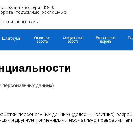
вопожарные двери EIS-60
орота: подъемные, распашные,
орот и шлагбаумы
Откатные
Секционные
Распашные
По
Шлагбаумы
ворота
ворота
ворота
нциальности
персональных данных)
аботки персональных данных) (далее – Политика) разра
нных» и другими применимыми нормативно-правовыми ак