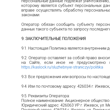
персональные данные подлежат уничтожению, 
которому является субъект персональных да
вправе осуществлять обработку персональны
законами.
Оператор обязан сообщить субъекту персон
данных такого субъекта по запросу последнег
9. ЗАКЛЮЧИТЕЛЬНЫЕ ПОЛОЖЕНИЯ
9.1. Настоящая Политика является внутренним
9.2. Оператор оставляет за собой право внос
на Сайте, если иное не предусмотрено 
https://kaslock.ru/sluzhebnyie-straniczyi/politika
9.3. Все предложения или вопросы по настоящ
9.4. Или по почтовому адресу: 426034 г. Ижевск,
9.5. Реквизиты Оператора:
Полное наименование: Акционерное общество
Юридический адрес: 426063 УР г. Ижевск, ул. М
Почтовый адрес: 426034 г. Ижевск, ул. Лихвинце